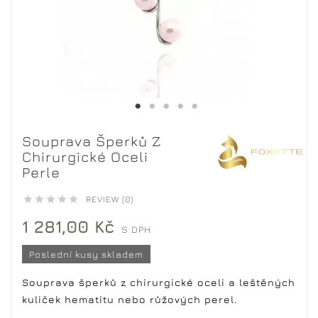
Souprava Šperků Z
Chirurgické Oceli
Perle





REVIEW (0)
1 281,00 Kč
S DPH
Poslední kusy skladem
Souprava šperků z chirurgické oceli a leštěných
kuliček hematitu nebo růžových perel.