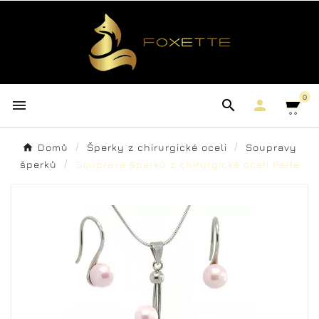
0



Domů
Šperky z chirurgické oceli
Soupravy
šperků
Souprava šperků z chirurgické oceli Perle