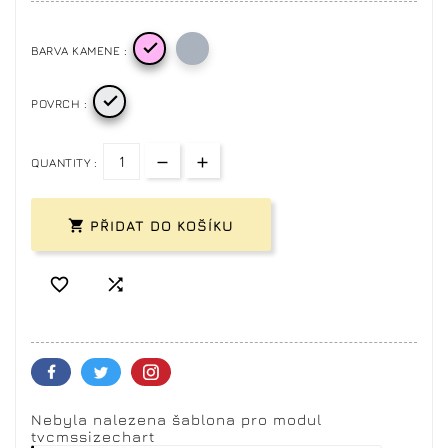

BARVA KAMENE :

POVRCH :
QUANTITY :

PŘIDAT DO KOŠÍKU


Nebyla nalezena šablona pro modul
tvcmssizechart