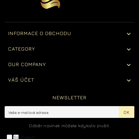

INFORMACE O OBCHODU

CATEGORY

OUR COMPANY

VÁŠ ÚČET
NEWSLETTER
OK
Odběr novinek můžete kdykoliv zrušit.
Souhlasím