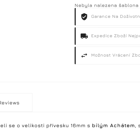
Nebyla nalezena šablona
Garance Na Doživotn
Expedice Zboží Nejp
Možnost Vrácení Zbo
Reviews
eli se o velikosti přívesku 16mm s
bílým Achátem
,