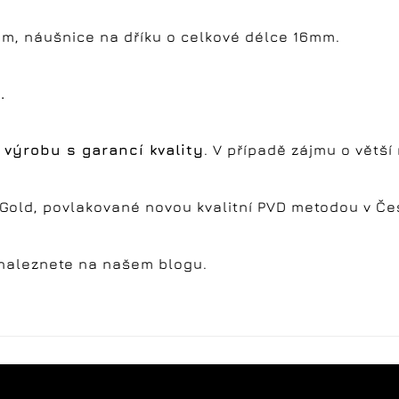
mm, náušnice na dříku o celkové délce 16mm.
.
 výrobu s garancí kvality
. V případě zájmu o větš
ht Gold, povlakované novou kvalitní PVD metodou v Č
 naleznete na našem blogu.