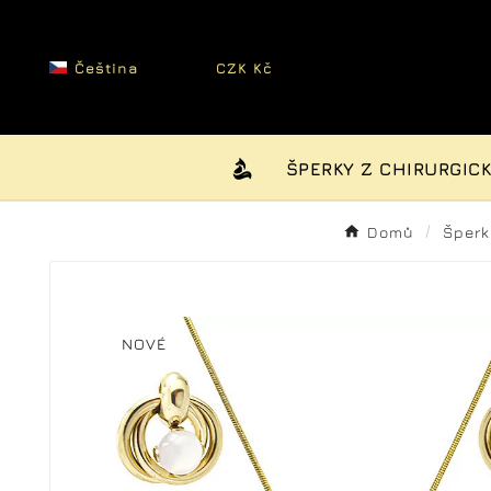
Čeština
CZK Kč


ŠPERKY Z CHIRURGICK
Domů
Šperk
NOVÉ