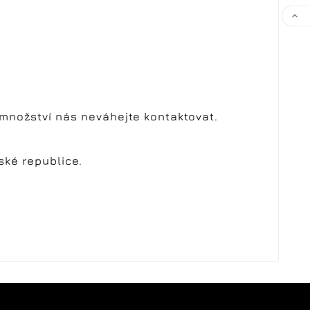

í množství nás neváhejte kontaktovat.
eské republice.