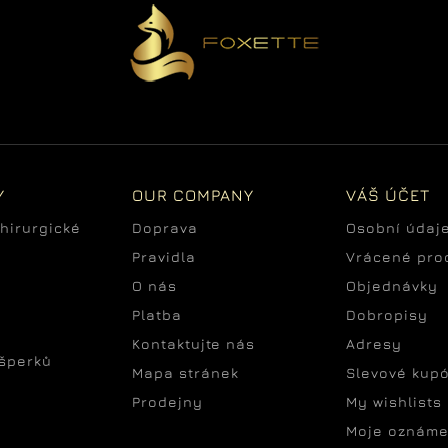
Y
OUR COMPANY
VÁŠ ÚČET
hirurgické
Doprava
Osobní údaj
Pravidla
Vrácené pro
O nás
Objednávky
Platba
Dobropisy
Kontaktujte nás
Adresy
šperků
Mapa stránek
Slevové kup
Prodejny
My wishlists
Moje oznáme