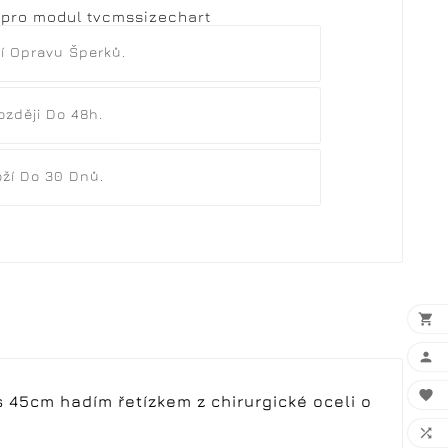
 pro modul tvcmssizechart
í Opravu Šperků.
ozději Do 48h.
ží Do 30 Dnů.



 s 45cm hadím řetízkem z chirurgické oceli o
