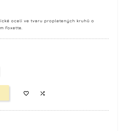
ické oceli ve tvaru propletených kruhů o
m Foxette.

