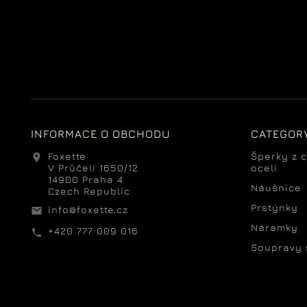
INFORMACE O OBCHODU
CATEGOR
Foxette
Šperky z c
location_on
V Průčelí 1650/12
oceli
14900 Praha 4
Náušnice
Czech Republic
Prstýnky
info@foxette.cz
email
Náramky
+420 777 009 016
call
Soupravy 