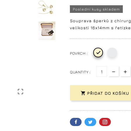
Poslední kusy skladem
Souprava šperků z chirurg
velikosti 16x14mm s řetízke

POVRCH :
QUANTITY :


PŘIDAT DO KOŠÍKU