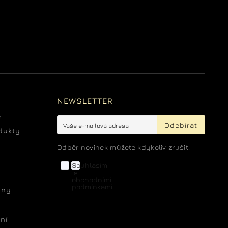
NEWSLETTER
e
Odebírat
dukty
Odběr novinek můžete kdykoliv zrušit.
Souhlasím
s
obchodními
podmínkami.
óny
ní