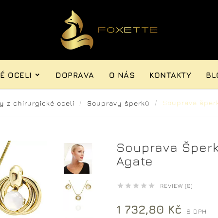
É OCELI
DOPRAVA
O NÁS
KONTAKTY
BL
y z chirurgické oceli
Soupravy šperků
Souprava šper
Souprava Šperk
Agate





REVIEW (0)
1 732,80 Kč
S DPH