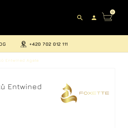
0


OG
+420 702 012 111
ků Entwined Agate
ů Entwined